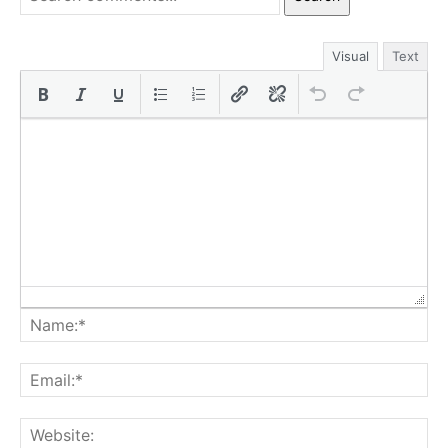
Visual
Text
Na
Ema
Web