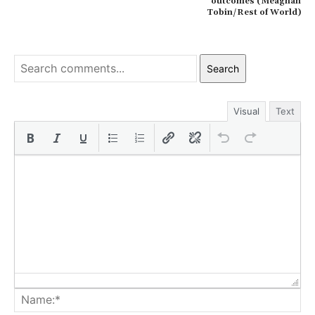
outcomes (Meaghan
Tobin/Rest of World)
Search
Visual
Text
Na